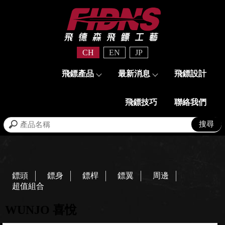
CH
EN
JP
飛鏢產品
最新消息
飛鏢設計
飛鏢技巧
聯絡我們
鏢頭
鏢身
鏢桿
鏢翼
周邊
超值組合
WUNJO 喜悅