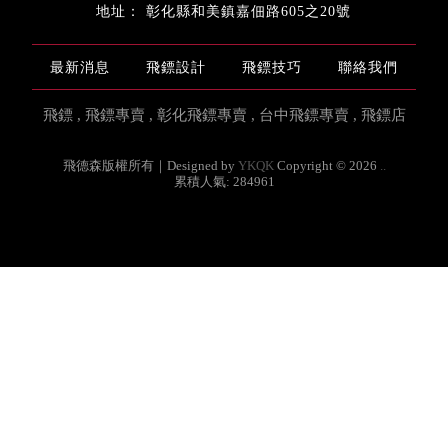
彰化縣和美鎮嘉佃路605之20號
最新消息
飛鏢設計
飛鏢技巧
聯絡我們
飛鏢
飛鏢專賣
彰化飛鏢專賣
台中飛鏢專賣
飛鏢店
飛德森版權所有｜Designed by
YKQK
Copyright © 2026
..
累積人氣: 284961