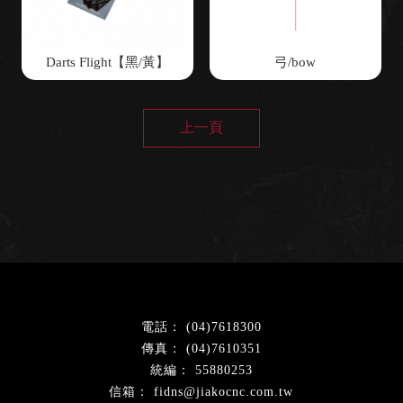
Darts Flight【黑/黃】
弓/bow
上一頁
(04)7618300
(04)7610351
55880253
fidns@jiakocnc.com.tw