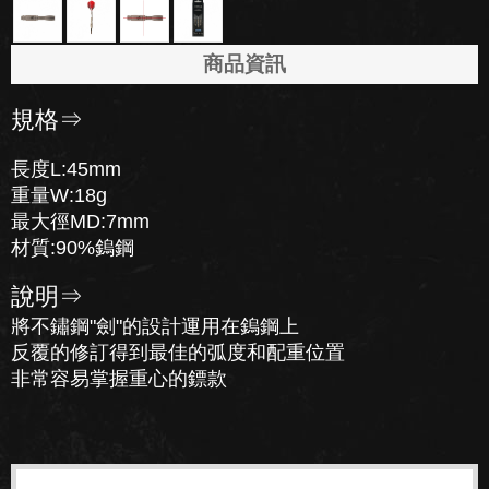
商品資訊
規格⇒
長度L:45mm
重量W:18g
最大徑MD:7mm
材質:90%鎢鋼
說明⇒
將不鏽鋼"劍"的設計運用在鎢鋼上
反覆的修訂得到最佳的弧度和配重位置
非常容易掌握重心的鏢款