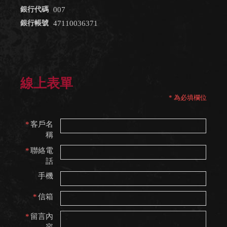
007
47110036371
線上表單
*
為必填欄位
*
客戶名
稱
*
聯絡電
話
手機
*
信箱
*
留言內