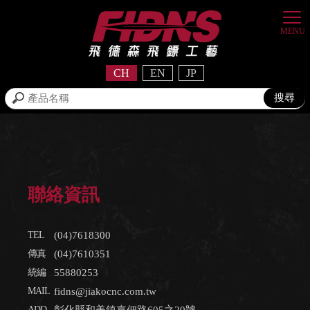
CH
EN
JP
聯絡資訊
(04)7618300
(04)7610351
55880253
fidns@jiakocnc.com.tw