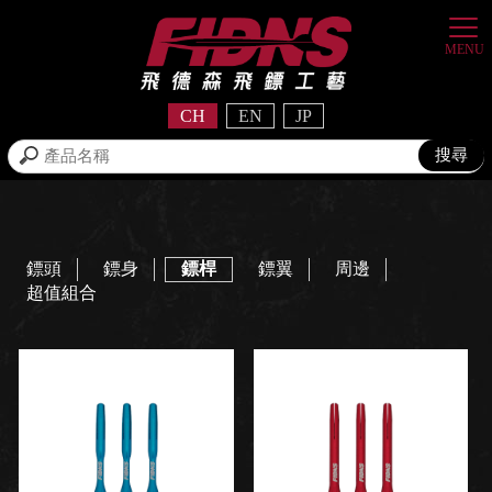
CH
EN
JP
鏢頭
鏢身
鏢桿
鏢翼
周邊
超值組合