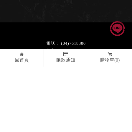
(04)7618300
(04)7610351
55880253
回首頁
匯款通知
購物車(0)
fidns@jiakocnc.com.tw
彰化縣和美鎮嘉佃路605之20號
最新消息
飛鏢設計
飛鏢技巧
聯絡我們
飛鏢
飛鏢專賣
彰化飛鏢專賣
台中飛鏢專賣
飛鏢店
飛德森版權所有｜Designed by
YKQK
Copyright © 2026
..
累積人氣: 284290